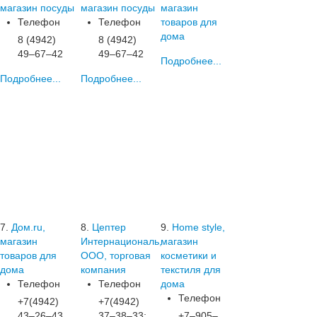
магазин посуды
магазин посуды
магазин
Телефон
Телефон
товаров для
дома
8 (4942)
8 (4942)
49‒67‒42
49‒67‒42
Подробнее...
Подробнее...
Подробнее...
7.
Дом.ru,
8.
Цептер
9.
Home style,
магазин
Интернациональ,
магазин
товаров для
ООО, торговая
косметики и
дома
компания
текстиля для
Телефон
Телефон
дома
Телефон
+7(4942)
+7(4942)
43‒26‒43
37‒38‒33;
+7‒905‒