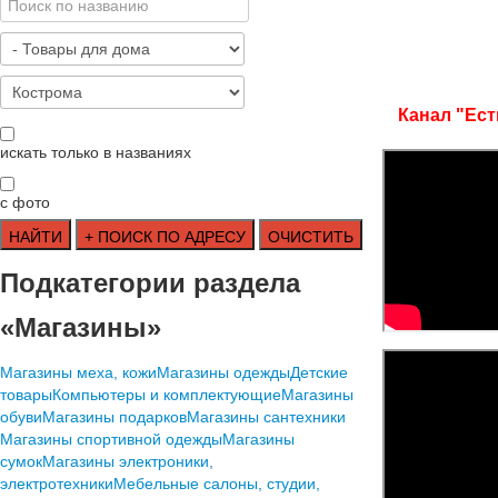
Канал "Ест
искать только в названиях
с фото
Подкатегории раздела
«Магазины»
Mагазины меха, кожи
Mагазины одежды
Детские
товары
Компьютеры и комплектующие
Магазины
обуви
Магазины подарков
Магазины сантехники
Магазины спортивной одежды
Магазины
сумок
Магазины электроники,
электротехники
Мебельные салоны, студии,