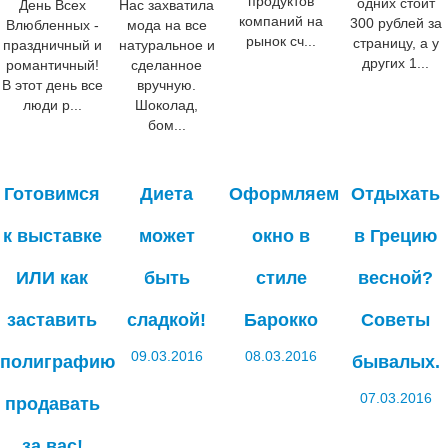
продуктов
одних стоит
День Всех
Нас захватила
компаний на
300 рублей за
Влюбленных -
мода на все
рынок сч...
страницу, а у
праздничный и
натуральное и
других 1...
романтичный!
сделанное
В этот день все
вручную.
люди р...
Шоколад,
бом...
Готовимся
Диета
Оформляем
Отдыхать
к выставке
может
окно в
в Грецию
ИЛИ как
быть
стиле
весной?
заставить
сладкой!
Барокко
Советы
09.03.2016
08.03.2016
полиграфию
бывалых.
07.03.2016
продавать
за вас!